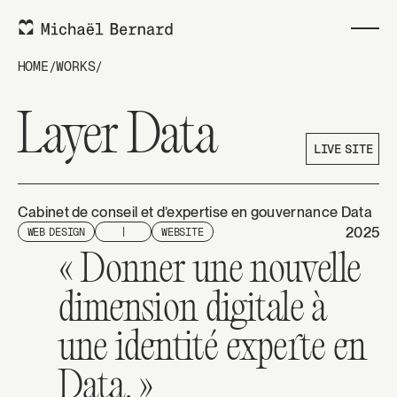
HOME
/
WORKS
/
Layer Data
LIVE S
LIVE SITE
Cabinet de conseil et d’expertise en gouvernance Data
2025
WEB DESIGN
|
WEBSITE
« Donner une nouvelle
dimension digitale à
une identité experte en
Data. »