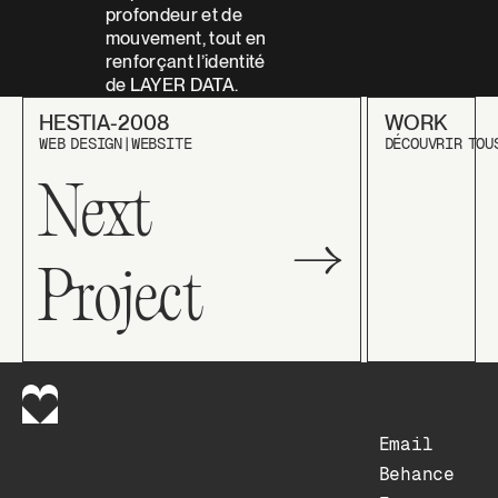
profondeur et de
mouvement, tout en
renforçant l’identité
de LAYER DATA.
HESTIA-2008
WORK
Hestia-2008
Work
WEB DESIGN
|
WEBSITE
DÉCOUVRIR TOU
Next
→
Project
Footer
Email
Email
Behance
Behance