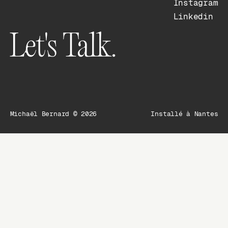
Instagram
Instagram
Linkedin
Linkedin
Let's Talk.
Michaël Bernard
©
2026
Installé à Nantes